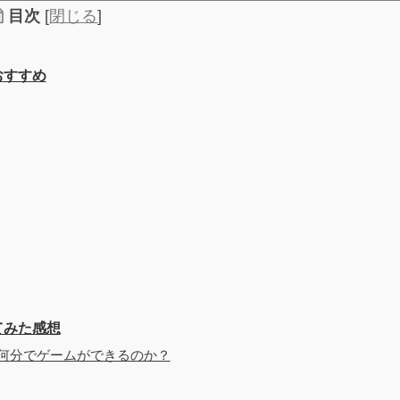
目次
[
閉じる
]
におすすめ
ってみた感想
てから何分でゲームができるのか？