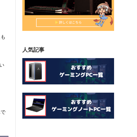
たも
人気記事
い
んで