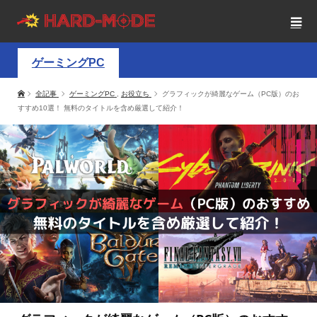
ゲーミングPC
全記事
ゲーミングPC
,
お役立ち
グラフィックが綺麗なゲーム（PC版）のお
すすめ10選！ 無料のタイトルを含め厳選して紹介！