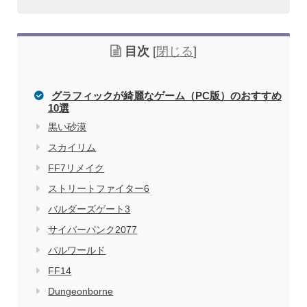
目次
[
閉じる
]
グラフィックが綺麗なゲーム（PC版）のおすすめ
10選
黒い砂漠
家電量販店で買う際のデメリット
スカイリム
FF7リメイク
ストリートファイター6
電気屋や家電量販店でのパソコン購入を
関連記事
バルダーズゲート3
おすすめしない理由
サイバーパンク2077
パルワールド
FF14
Dungeonborne