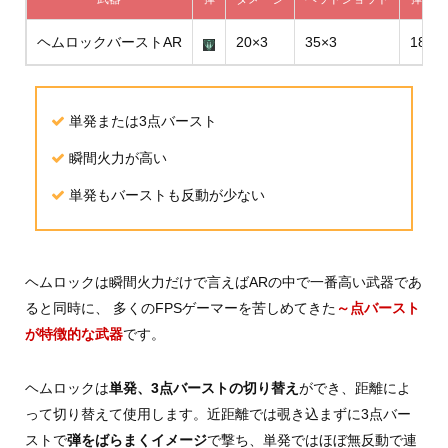
ヘムロックバーストAR
20×3
35×3
18
単発または3点バースト
瞬間火力が高い
単発もバーストも反動が少ない
ヘムロックは瞬間火力だけで言えばARの中で一番高い武器であ
ると同時に、 多くのFPSゲーマーを苦しめてきた
～点バースト
が特徴的な武器
です。
ヘムロックは
単発、3点バーストの切り替え
ができ、距離によ
って切り替えて使用します。近距離では覗き込まずに3点バー
ストで
弾をばらまくイメージ
で撃ち、単発ではほぼ無反動で連