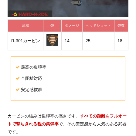
武器
弾
ダメージ
ヘッドショット
弾数
R-301カービン
14
25
18
最高の集弾率
全距離対応
安定感抜群
カービンの強みは集弾率の高さです。
すべての距離をフルオー
トで撃ちきれる程の集弾率
で、その安定感から人気のある武器
です。