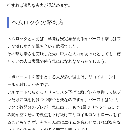
打すれば激烈な火力が見込めます。
ヘムロックの撃ち方
ヘムロックといえば「単発は安定感があるがバースト撃ちはブ
レが激しすぎて撃ち辛い」武器でした。
その撃ち辛さを克服した先に巨大な火力があったとしても、ほ
とんどの人は実戦で使う気にはなれなかったでしょう。
～点バーストを苦手とする人が多い理由は、リコイルコントロ
ールが難しいからです。
フルオートならゆっくりマウスを下げて縦ブレを制御して横ブ
レだけに気を付けつつ撃つと楽なのですが、バーストは1クリ
ックで数発分のブレが一気に出て、もう1回クリックするまで
の間が空くせいで視点を下げ続けてリコイルコントロールをす
ることもできず、もちろん敵にエイムを合わせなければならな
いのでやるべきことが多く安定し辛いのです。