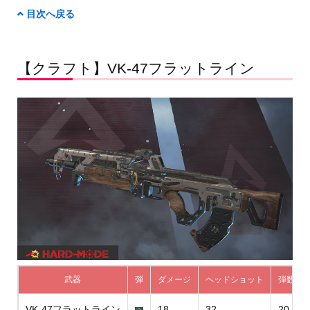
目次へ戻る
【クラフト】VK-47フラットライン
武器
弾
ダメージ
ヘッドショット
弾数
VK-47フラットライン
18
32
20