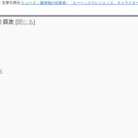
・文章引用元:
ヒューズ – 爆発物の信奉者– 「エーペックスレジェンズ」キャラクタ
目次
[
閉じる
]
ド