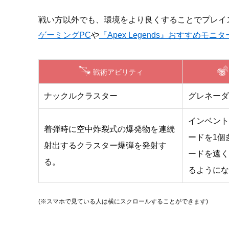
戦い方以外でも、環境をより良くすることでプレイ
ゲーミングPC
や
『Apex Legends』おすすめモニタ
戦術アビリティ
ナックルクラスター
グレネーダ
インベント
着弾時に空中炸裂式の爆発物を連続
ードを1個
射出するクラスター爆弾を発射す
ードを遠く
る。
るようにな
(※スマホで見ている人は横にスクロールすることができます)