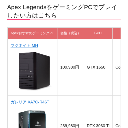
Apex LegendsをゲーミングPCでプレイ
したい方はこちら
ApexおすすめゲーミングPC
価格（税込）
GPU
C
マグネイト MH
109,980円
GTX 1650
Core i
ガレリア XA7C-R46T
239,980円
RTX 3060 Ti
Core i