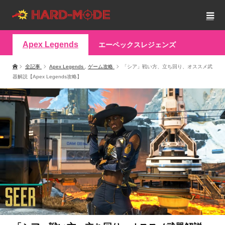
Apex Legends
エーペックスレジェンズ
全記事
Apex Legends
,
ゲーム攻略
「シア」戦い方、立ち回り、オススメ武
器解説【Apex Legends攻略】