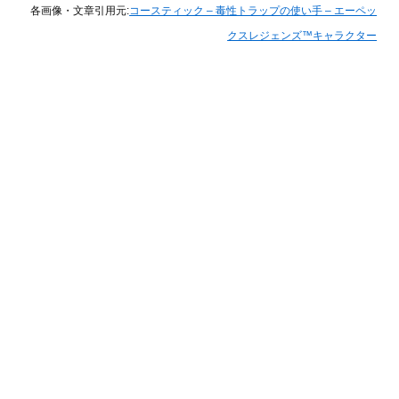
各画像・文章引用元:
コースティック – 毒性トラップの使い手 – エーペッ
クスレジェンズ™キャラクター