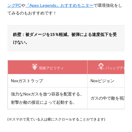
ングPC
や
『Apex Legends』おすすめモニター
で環境強化をし
てみるのもおすすめです！
鉄壁：被ダメージを15％軽減。被弾による速度低下を受
けない。
戦術アビリティ
パッシブアビリ
Noxガストラップ
Noxビジョン
強力なNoxガスを放つ容器を配置する。
ガスの中で敵を視認で
射撃か敵の接近によって起動する。
(※スマホで見ている人は横にスクロールすることができます)