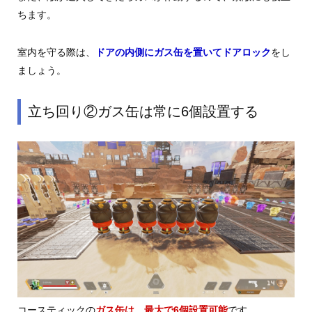
ちます。
室内を守る際は、
ドアの内側にガス缶を置いてドアロック
をし
ましょう。
立ち回り②ガス缶は常に6個設置する
コースティックの
ガス缶は、最大で6個設置可能
です。